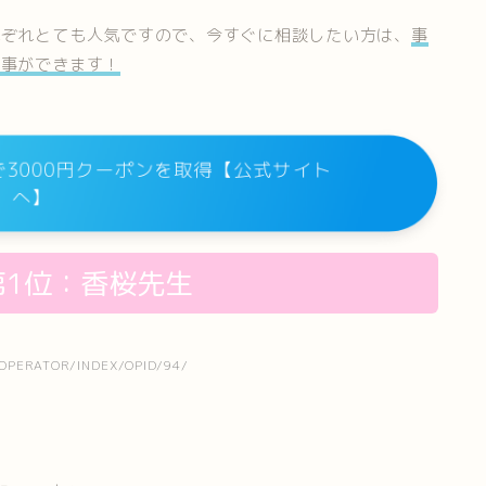
れぞれとても人気ですので、今すぐに相談したい方は、
事
る事ができます！
3000円クーポンを取得【公式サイト
へ】
1位：香桜先生
/OPERATOR/INDEX/OPID/94/