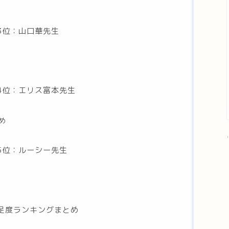
3位：山口華先生
4位：エリス富本先生
め
.
5位：ルーシー先生
足度ランキングまとめ