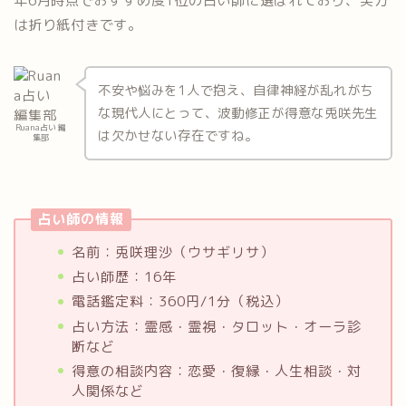
年6月時点でおすすめ度1位の占い師に選ばれており、実力
は折り紙付きです。
不安や悩みを1人で抱え、自律神経が乱れがち
な現代人にとって、波動修正が得意な兎咲先生
Ruana占い 編
は欠かせない存在ですね。
集部
占い師の情報
名前：兎咲理沙（ウサギリサ）
占い師歴：16年
電話鑑定料：360円/1分（税込）
占い方法：霊感・霊視・タロット・オーラ診
断など
得意の相談内容：恋愛・復縁・人生相談・対
人関係など