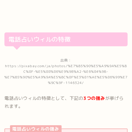
電話占いウィルの特徴
出典：
https://pixabay.com/ja/photos/%E7%B5%90%E5%A9%9A%E5%B
C%8F-%E5%88%86%E9%9B%A2-%E6%84%9B-
%E7%B5%90%E5%A9%9A%E5%BC%8F%E3%81%AE%E5%86%99%E7
%9C%9F-1146324/
電話占いウィルの特徴として、下記の
3つの強み
が挙げら
れます。
電話占いウィルの強み