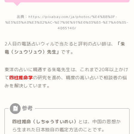
出典：https://pixabay.com/ja/photos/%E4%BB%8F-
%E3%83%A8%E3%82%AC-%E7%9E%91%E6%83%B3-%E7%A6%85-
4865140/
2人目の電話占いウィルで当たると評判の占い師は、
「朱
竜（シュウリュウ）先生」
です。
東洋の占いに精通する朱竜先生は、これまで20年以上かけ
て
四柱推命学
の研究を進め、精度の高い占いで相談者の悩
みを解決しています。
四柱推命（しちゅうすいめい）
とは、中国の思想か
ら生まれた日本独自の鑑定方法のことです。