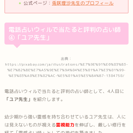
公式ページ：
兎咲理沙先生のプロフィール
電話占いウィルで当たると評判の占い師
④「ユア先生」
出典：
https://pixabay.com/ja/illustrations/%E7%9E%91%E6%83%B3-
%E7%B2%BE%E7%A5%9E%E7%9A%84%E3%81%A7%E3%81%99-
%E3%83%A8%E3%82%AC-%E5%81%A5%E5%BA%B7-1384758/
電話占いウィルで当たると評判の占い師として、4人目に
「ユア先生」
を紹介します。
幼少期から強い霊感を持ち合わせているユア先生は、人に
は見えないものが視える
霊視能力
を伸ばし、厳しい修行を
経て「霊感占い師」としての地位を築きました。