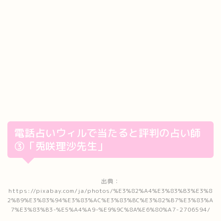
電話占いウィルで当たると評判の占い師
③「兎咲理沙先生」
出典：
https://pixabay.com/ja/photos/%E3%82%A4%E3%83%B3%E3%8
2%B9%E3%83%94%E3%83%AC%E3%83%BC%E3%82%B7%E3%83%A
7%E3%83%B3-%E5%A4%A9-%E9%9C%8A%E6%80%A7-2706594/