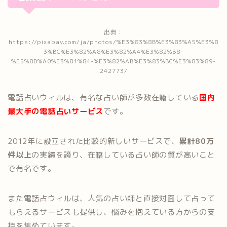
出典：
https://pixabay.com/ja/photos/%E3%83%8B%E3%83%A5%E3%8
3%BC%E3%82%A8%E3%82%A4%E3%82%B8-
%E5%8D%A0%E3%81%84-%E3%82%AB%E3%83%BC%E3%83%89-
242773/
電話占いウィルは、有名な占い師が多数在籍している
国内
最大手の電話占いサービス
です。
2012年に設立された比較的新しいサービスで、
累計80万
件以上
の実績を誇り、在籍している占い師の質が高いこと
で有名です。
また電話占ウィルは、人気の占い師と直接対面して占って
もらえるサービスも提供し、悩みを抱えている方からの支
持を集めています。