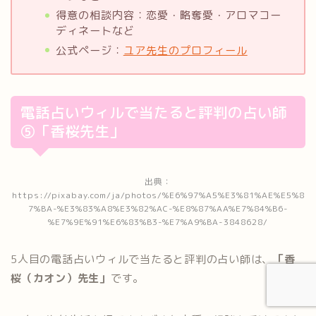
得意の相談内容：恋愛・略奪愛・アロマコー
ディネートなど
公式ページ：
ユア先生のプロフィール
電話占いウィルで当たると評判の占い師
⑤「香桜先生」
出典：
https://pixabay.com/ja/photos/%E6%97%A5%E3%81%AE%E5%8
7%BA-%E3%83%A8%E3%82%AC-%E8%87%AA%E7%84%B6-
%E7%9E%91%E6%83%B3-%E7%A9%BA-3848628/
5人目の電話占いウィルで当たると評判の占い師は、
「香
桜（カオン）先生」
です。