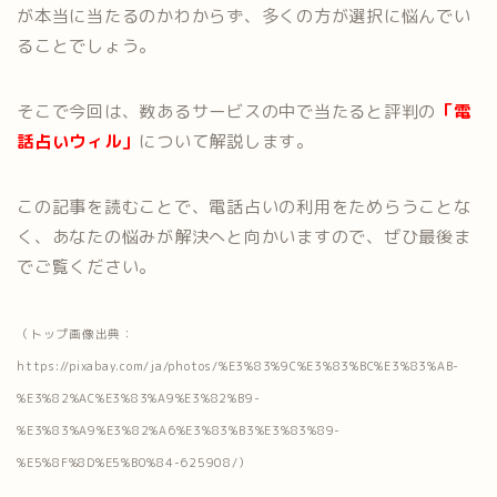
が本当に当たるのかわからず、多くの方が選択に悩んでい
ることでしょう。
そこで今回は、数あるサービスの中で当たると評判の
「電
話占いウィル」
について解説します。
この記事を読むことで、電話占いの利用をためらうことな
く、あなたの悩みが解決へと向かいますので、ぜひ最後ま
でご覧ください。
（トップ画像出典：
https://pixabay.com/ja/photos/%E3%83%9C%E3%83%BC%E3%83%AB-
%E3%82%AC%E3%83%A9%E3%82%B9-
%E3%83%A9%E3%82%A6%E3%83%B3%E3%83%89-
%E5%8F%8D%E5%B0%84-625908/）