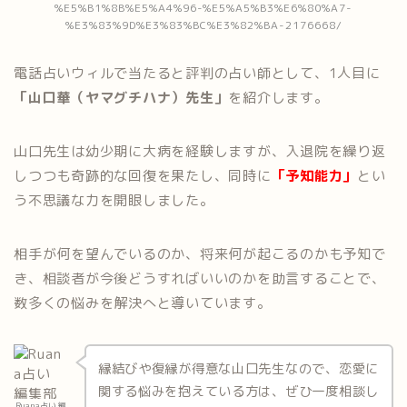
%E5%B1%8B%E5%A4%96-%E5%A5%B3%E6%80%A7-
%E3%83%9D%E3%83%BC%E3%82%BA-2176668/
電話占いウィルで当たると評判の占い師として、1人目に
「山口華（ヤマグチハナ）先生」
を紹介します。
山口先生は幼少期に大病を経験しますが、入退院を繰り返
しつつも奇跡的な回復を果たし、同時に
「予知能力」
とい
う不思議な力を開眼しました。
相手が何を望んでいるのか、将来何が起こるのかも予知で
き、相談者が今後どうすればいいのかを助言することで、
数多くの悩みを解決へと導いています。
縁結びや復縁が得意な山口先生なので、恋愛に
関する悩みを抱えている方は、ぜひ一度相談し
Ruana占い 編