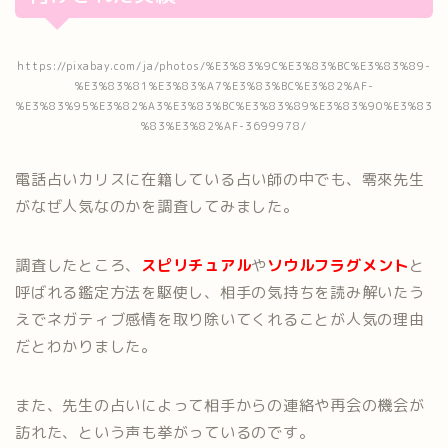
https://pixabay.com/ja/photos/%E3%83%9C%E3%83%BC%E3%83%89-
%E3%83%81%E3%83%A7%E3%83%BC%E3%82%AF-
%E3%83%95%E3%82%A3%E3%83%BC%E3%83%89%E3%83%90%E3%83
%83%E3%82%AF-3699978/
電話占いカリスに在籍している占い師の中でも、零來先生
がなぜ人気なのかを調査してみました。
調査したところ、
スピリチュアル
や
ソウルフラグメント
と
呼ばれる鑑定方法を駆使し、相手の気持ちを読み解いたう
えでネガティブ感情を取り除いてくれることが人気の理由
だとわかりました。
また、先生の占いによって相手からの連絡や再会の機会が
訪れた、という声も挙がっているのです。