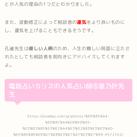
とが人気の理由の1つだとわかりました。
また、波動修正によって相談者の
運気
をより良いものに
し、運気を上げることもできるそうです。
孔雀先生は
優しい人柄
のため、人生の難しい局面に立たさ
れたとしても相談者を前向きにアドバイスしてくれます
よ。
電話占いカリスの人気占い師⑤星乃叶先
生
https://pixabay.com/ja/photos/%E8%B5%A4-
%E6%9C%AA%E6%9D%A5-
%E3%82%B5%E3%82%A4%E3%82%B3%E3%83%AD-
%E5%B9%B8%E9%81%8B%E3%81%A7%E3%81%99-4572102/