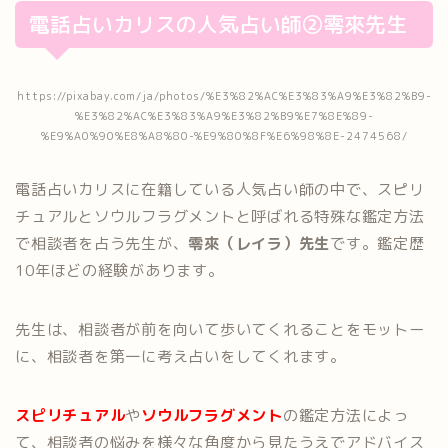
電話占いカリスの人気占い師②零來先生
https://pixabay.com/ja/photos/%E3%82%AC%E3%83%A9%E3%82%B9-
%E3%82%AC%E3%83%A9%E3%82%B9%E7%8E%89-
%E9%A0%90%E8%A8%80-%E9%80%8F%E6%98%8E-2474568/
電話占いカリスに在籍している人気占い師の中で、スピリ
チュアルとソウルフラグメントと呼ばれる特殊な鑑定方法
で相談者を占う先生が、
零來（レイラ）先生
です。鑑定歴
10年ほどの経験があります。
先生は、相談者が前を向いて歩いてくれることをモットー
に、相談者を第一に考え占いをしてくれます。
スピリチュアル
や
ソウルフラグメント
の鑑定方法によっ
て、相談者の悩みを様々な角度から見たうえでアドバイス