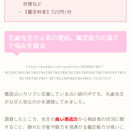
対策など
【鑑定料金】320円/分
孔雀先生が人気の理由。鑑定能力の高さ
で悩みを解決
https://pixabay.com/ja/photos/%E6%8C%87-
%E3%83%95%E3%82%A3%E3%83%BC%E3%83%89%E3%83%90%E3%83
%83%E3%82%AF-%E7%A2%BA%E8%AA%8D-3530353/
電話占いカリスに在籍している占い師の中でも、孔雀先生
がなぜ人気なのかを調査してみました。
調査したところ、先生の
高い感応力
から相談者の状況に関
すること、隠れた才能や魅力を見通せる鑑定能力が高いこ