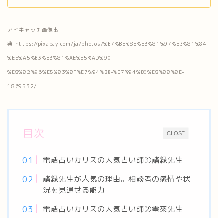
アイキャッチ画像出
典:https://pixabay.com/ja/photos/%E7%BE%8E%E3%81%97%E3%81%84-
%E5%A5%B3%E3%81%AE%E5%AD%90-
%E8%82%96%E5%83%8F%E7%94%BB-%E7%94%B0%E8%88%8E-
1869532/
目次
CLOSE
電話占いカリスの人気占い師①諸縁先生
諸縁先生が人気の理由。相談者の感情や状
況を見通せる能力
電話占いカリスの人気占い師②零來先生