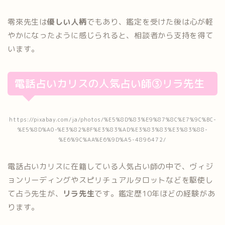
零來先生は
優しい人柄
でもあり、鑑定を受けた後は心が軽
やかになったように感じられると、相談者から支持を得て
います。
電話占いカリスの人気占い師③リラ先生
https://pixabay.com/ja/photos/%E5%8D%83%E9%87%8C%E7%9C%BC-
%E5%8D%A0-%E3%82%BF%E3%83%AD%E3%83%83%E3%83%88-
%E6%9C%AA%E6%9D%A5-4896472/
電話占いカリスに在籍している人気占い師の中で、ヴィジ
ョンリーディングやスピリチュアルタロットなどを駆使し
て占う先生が、
リラ先生
です。鑑定歴10年ほどの経験があ
ります。