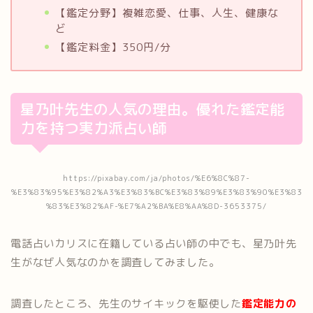
【鑑定分野】複雑恋愛、仕事、人生、健康な
ど
【鑑定料金】350円/分
星乃叶先生の人気の理由。優れた鑑定能
力を持つ実力派占い師
https://pixabay.com/ja/photos/%E6%8C%87-
%E3%83%95%E3%82%A3%E3%83%BC%E3%83%89%E3%83%90%E3%83
%83%E3%82%AF-%E7%A2%BA%E8%AA%8D-3653375/
電話占いカリスに在籍している占い師の中でも、星乃叶先
生がなぜ人気なのかを調査してみました。
調査したところ、先生のサイキックを駆使した
鑑定能力の