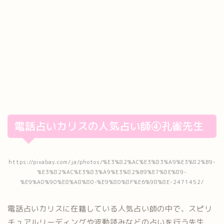
電話占いカリスの人気占い師④孔雀先生
https://pixabay.com/ja/photos/%E3%82%AC%E3%83%A9%E3%82%B9-
%E3%82%AC%E3%83%A9%E3%82%B9%E7%8E%89-
%E9%A0%90%E8%A8%80-%E9%80%8F%E6%98%8E-2471452/
電話占いカリスに在籍している人気占い師の中で、スピリ
チュアルリーディングや波動読みなどの占いを行う先生