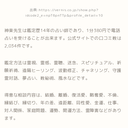
出典:https://vernis.co.jp/show.php?
idcode2_e=npT6pnTTp&profile_detail=10
神楽先生は鑑定歴14年の占い師であり、1分380円で電話
占いを受けることが出来ます。公式サイトでの口コミ数は
2,034件です。
鑑定方法は霊視、霊感、霊聴、送念、スピリチュアル、祈
願祈祷、遠隔ヒーリング、波動修正、チャネリング、守護
霊対話、夢占い、数秘術、風水などです。
得意な相談内容は、結婚、離婚、復活愛、略奪愛、不倫、
縁結び、縁切り、年の差、遠距離、同性愛、金運、仕事、
対人関係、家庭問題、運勢、開運方法、霊障害などがあり
ます。