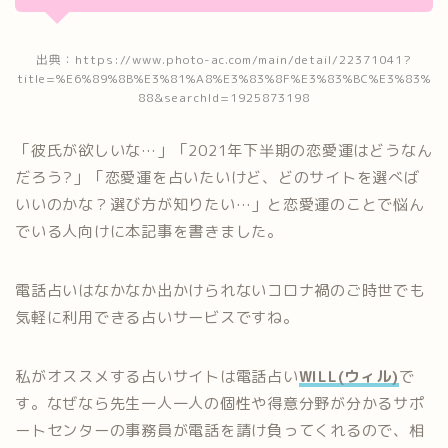
出典：https://www.photo-ac.com/main/detail/22371041?
title=%E6%89%8B%E3%81%A8%E3%83%8F%E3%83%BC%E3%83%
88&searchId=1925873198
「彼氏が欲しいな…」「2021年下半期の恋愛運はどうなん
だろう?」「恋愛運を占いたいけど、どのサイトを選べば
いいのかな？選び方が知りたい…」と恋愛運のことで悩ん
でいる人向けに本記事を書きました。
電話占いはなかなか出かけられないコロナ禍のご時世でも
気軽に利用できる占いサービスですね。
私がオススメする占いサイトは電話占い
WILL(ウィル)
で
す。なぜなら先生一人一人の個性や得意分野が分かるサポ
ートセンターの事務員が電話を請け負ってくれるので、相