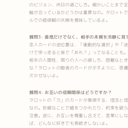
のビジョン、休日の過ごし方。細かいことまで
軸が合っているかどうかは重要なの。タロット
ルでの価値観の共鳴を意味しているよ。
質問3: 直感だけでなく、相手の本質を冷静に見
恋人カードの逆位置は、「衝動的な選択」や「
けで突っ走ると後で「あれ？」ってなることも
相手の人間性、周りの人への接し方、困難なと
な？タロットの隠者のカードが示すように、思
欠かせないよ。
質問4: お互いの信頼関係はどうですか？
タロットの「力」のカードが象徴する、信念と
なの。些細なことで嘘をつかれたり、約束を破
注意。逆に、お互いを尊重し合えて、言葉にし
ば、どんなに好きでも長続きしないよ。