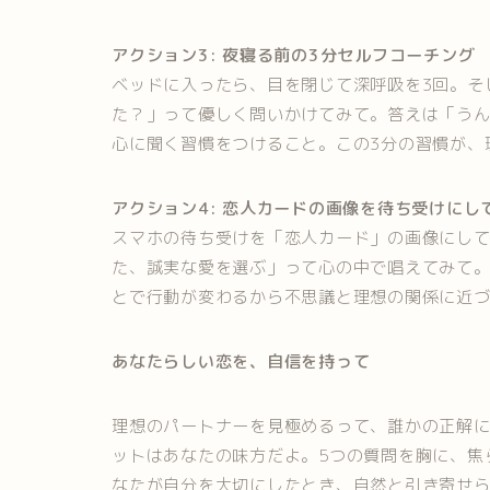
アクション3: 夜寝る前の3分セルフコーチング
ベッドに入ったら、目を閉じて深呼吸を3回。そ
た？」って優しく問いかけてみて。答えは「う
心に聞く習慣をつけること。この3分の習慣が、
アクション4: 恋人カードの画像を待ち受けにし
スマホの待ち受けを「恋人カード」の画像にし
た、誠実な愛を選ぶ」って心の中で唱えてみて
とで行動が変わるから不思議と理想の関係に近
あなたらしい恋を、自信を持って
理想のパートナーを見極めるって、誰かの正解
ットはあなたの味方だよ。5つの質問を胸に、焦
なたが自分を大切にしたとき、自然と引き寄せ