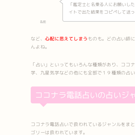
「鑑定士と名乗る人にお願いし
イトで出た結果をコピペして送
名前
など、
心配に思えてしまう
ものも。どの占い師
んよね。
「占い」といってもいろんな種類があり、ココ
学、九星気学などの他にも全部で１９種類の占
ココナラ電話占いの占いジ
ココナラ電話占いで扱われているジャンルをま
ゴリーは扱われています。