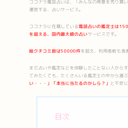
ココナラ電話占いは、「みんなの得意を売り買
運営する、占いサービス。
ココナラに在籍している
電話占いの鑑定士は150
を超える、国内最大級の占い
サービスです。
総クチコミ数は50000件
を超え、利用者数も急
まだ占いや鑑定などを体験したことない人から
てみたくても、たくさんいる鑑定士の中から選
い・・・」「本当に当たるのかしら？」
と不安
目次