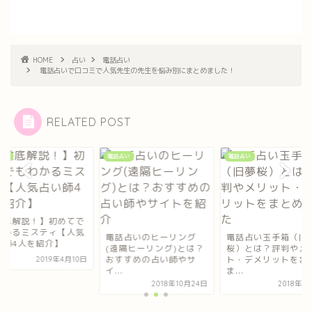
HOME
占い
電話占い
電話占いで口コミで人気先生の先生を悩み別にまとめました！
RELATED POST
占い
電話占い
電話占い
徹底解説！】初めてで
わかるミスティ【人気
電話占いのヒーリング
電話占い玉手箱（旧
い師4人を紹介】
(遠隔ヒーリング)とは？
桜）とは？評判やメ
おすすめの占い師やサ
ト・デメリットをま
2019年4月10日
イ...
ま...
2018年10月24日
2018年1