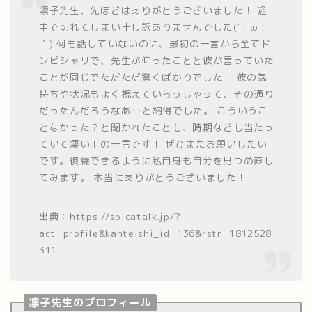
凛子先生、先ほどはありがとうございました！ 途
中で切れてしまい申し訳ありませんでした(´；ω；
｀) 何も話していないのに、最初の一言から全てド
ンピシャリで、先生が仰ったことと彼が言っていた
ことが同じでただただ驚くばかりでした。 彼の気
持ちや状況もよく視えていらっしゃって、その通り
だったんだろうなあ…と納得でした。 こういうこ
となかった？と聞かれたことも、時期なども当たっ
ていて凄い！の一言です！ ぜひまたお願いしたい
です。復縁できるように私自身も自分を見つめ直し
てみます。 本当にありがとうございました！
出典：https://spicatalk.jp/?
act=profile&kanteishi_id=136&rstr=1812528
311
凛子先生のプロフィール