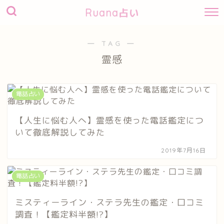
Ruana占い
― TAG ―
霊感
電話占い
【人生に悩む人へ】霊感を使った電話鑑定につ
いて徹底解説してみた
2019年7月16日
電話占い
ミスティーライン・ステラ先生の鑑定・口コミ
調査！【鑑定料半額!?】