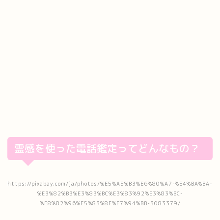
霊感を使った電話鑑定ってどんなもの？
https://pixabay.com/ja/photos/%E5%A5%B3%E6%80%A7-%E4%BA%BA-
%E3%82%B3%E3%83%BC%E3%83%92%E3%83%BC-
%E8%82%96%E5%83%8F%E7%94%BB-3083379/