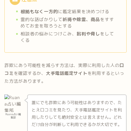
根拠もなく一方的
に鑑定結果を決めつける
霊的な話ばかりして
祈祷や除霊、商品
をすす
めてお金を取ろうとする
相談者の悩みにつけこみ、
批判や脅し
をして
くる
詐欺にあう可能性を減らす方法は、実際に利用した人の
口
コミ
を確認するか、
大手電話鑑定サイト
を利用するといっ
た方法があります。
誰にでも詐欺にあう可能性はありますので、た
とえ口コミを見たり、大手電話鑑定サイトを利
Ruana占い編
用したりしても絶対安全とは言えません。どれ
集部
だけ自分が判断して利用できるかが大切です。