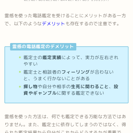
霊感を使った電話鑑定を受けることにメリットがある一方
で、以下のような
デメリット
も存在するので注意です。
霊感の電話鑑定のデメリット
鑑定士の
鑑定実績
によって、実力が左右され
やすい
鑑定士と相談者の
フィーリング
が合わない
と、うまく行かないことがある
探し物
や自分や相手の
生死に関わること
、
投
資やギャンブル
に関する鑑定できない
霊感を使った方法は、何でも鑑定できる万能な方法ではあ
りません。また、鑑定士に依存してしまうのではなく、得
られた鑑定結果から自分がこれからどうするかが重要で