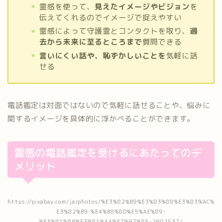
霊感を使って、
見えたイメージやビジョン
を
伝えてくれるのでイメージで捉えやすい
霊感によって守護霊とコンタクトを取り、
過
去から未来に至るところまで
質問できる
言いにくい話や、恥ずかしいことを
気軽に話
せる
電話鑑定は対面ではないので気軽に話せることや、悩みに
関するイメージを具体的に浮かべることができます。
霊感の電話鑑定を受けるにあたってのデ
メリット
https://pixabay.com/ja/photos/%E3%82%B9%E3%83%88%E3%83%AC%
E3%82%B9-%E4%B8%8D%E5%AE%89-
%E3%81%86%E3%81%A4%E7%97%85-2902537/