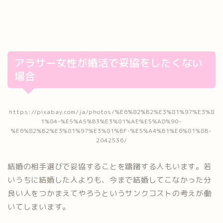
アラサー女性が婚活で妥協をしたくない
場合
https://pixabay.com/ja/photos/%E6%82%B2%E3%81%97%E3%8
1%84-%E5%A5%B3%E3%81%AE%E5%AD%90-
%E6%82%B2%E3%81%97%E3%81%BF-%E5%A4%B1%E6%81%8B-
2042536/
結婚の相手選びで妥協することを躊躇する人もいます。若
いうちに結婚した人よりも、今まで結婚してこなかった分
良い人をつかまえてやろうというサンクコストの考えが働
いてしまいます。