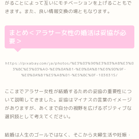
がることによって互いにモチベーションを上げることもで
きます。また、良い情報交換の場ともなります。
まとめ＜アラサー女性の婚活は妥協が必
要＞
https://pixabay.com/ja/photos/%E3%83%96%E3%83%AB%E3%8
3%BC%E3%83%A0-%E8%8A%B1-%E8%8A%B1%E6%9D%9F-
%E8%8A%B1%E5%AB%81-%E5%BC%8F-1836315/
ここまでアラサー女性が結婚するための妥協の重要性につ
いて説明してきました。妥協はマイナスの言葉のイメージ
がありますが、あくまで自分の視野を広げるポジティブな
選択肢として考えてください。
結婚は人生のゴールではなく、そこから夫婦生活や妊娠・