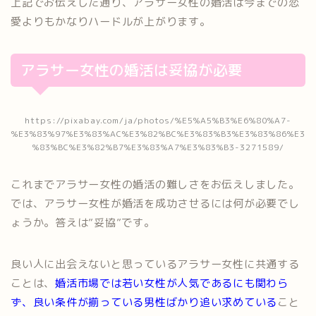
上記でお伝えした通り、アラサー女性の婚活は今までの恋
愛よりもかなりハードルが上がります。
アラサー女性の婚活は妥協が必要
https://pixabay.com/ja/photos/%E5%A5%B3%E6%80%A7-
%E3%83%97%E3%83%AC%E3%82%BC%E3%83%B3%E3%83%86%E3
%83%BC%E3%82%B7%E3%83%A7%E3%83%B3-3271589/
これまでアラサー女性の婚活の難しさをお伝えしました。
では、アラサー女性が婚活を成功させるには何が必要でし
ょうか。答えは”妥協”です。
良い人に出会えないと思っているアラサー女性に共通する
ことは、
婚活市場では若い女性が人気であるにも関わら
ず、良い条件が揃っている男性ばかり追い求めている
こと