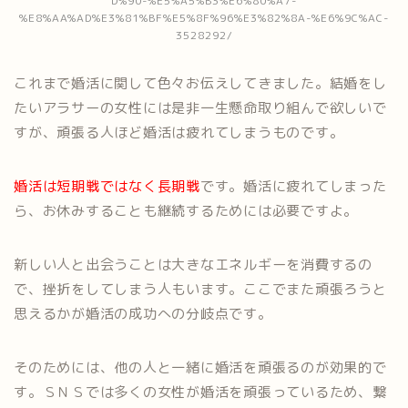
D%90-%E5%A5%B3%E6%80%A7-
%E8%AA%AD%E3%81%BF%E5%8F%96%E3%82%8A-%E6%9C%AC-
3528292/
これまで婚活に関して色々お伝えしてきました。結婚をし
たいアラサーの女性には是非一生懸命取り組んで欲しいで
すが、頑張る人ほど婚活は疲れてしまうものです。
婚活は短期戦ではなく長期戦
です。婚活に疲れてしまった
ら、お休みすることも継続するためには必要ですよ。
新しい人と出会うことは大きなエネルギーを消費するの
で、挫折をしてしまう人もいます。ここでまた頑張ろうと
思えるかが婚活の成功への分岐点です。
そのためには、他の人と一緒に婚活を頑張るのが効果的で
す。ＳＮＳでは多くの女性が婚活を頑張っているため、繋