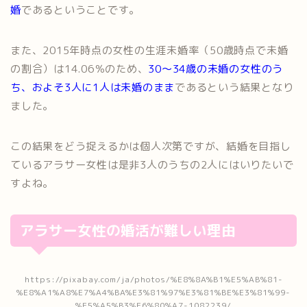
婚
であるということです。
また、2015年時点の女性の生涯未婚率（50歳時点で未婚
の割合）は14.06％のため、
30～34歳の未婚の女性のう
ち、およそ3人に1人は未婚のまま
であるという結果となり
ました。
この結果をどう捉えるかは個人次第ですが、結婚を目指し
ているアラサー女性は是非3人のうちの2人にはいりたいで
すよね。
アラサー女性の婚活が難しい理由
https://pixabay.com/ja/photos/%E8%8A%B1%E5%AB%81-
%E8%A1%A8%E7%A4%BA%E3%81%97%E3%81%BE%E3%81%99-
%E5%A5%B3%E6%80%A7-1082239/