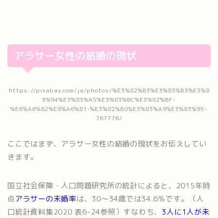
アラサー女性の結婚の現状
https://pixabay.com/ja/photos/%E3%82%B3%E3%83%B3%E3%8
3%94%E3%83%A5%E3%83%BC%E3%82%BF-
%E6%A6%82%E8%A6%81-%E3%82%B0%E3%83%A9%E3%83%95-
767776/
ここではまず、アラサー女性の結婚の現状をお伝えしてい
きます。
国立社会保障・人口問題研究所の統計によると、2015年時
点
アラサーの未婚率
は、30～34歳では34.6％です。（人
口統計資料集2020 表6-24参照）すなわち、
3人に1人が未