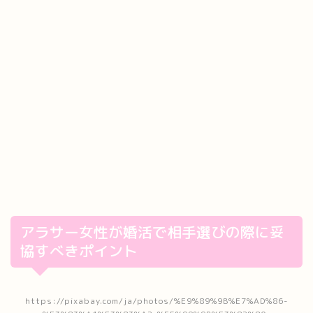
アラサー女性が婚活で相手選びの際に妥
協すべきポイント
https://pixabay.com/ja/photos/%E9%89%9B%E7%AD%86-