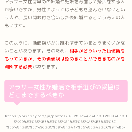
アラサー女性は早めの結婚や妊娠を考慮して婚活をする人
が多いですが、男性によっては子どもを望んでいないとい
う人や、長い間お付き合いした後結婚するという考えの人
もいます。
このように、価値観がかけ離れすぎているとうまくいかな
いことがあります。そのため、
相手がどういった価値観を
もっているか、その価値観は認めることができるものかを
判断する必要
があります。
アラサー女性が婚活で相手選びの妥協は
どこまでするべきか
https://pixabay.com/ja/photos/%E3%82%A2%E3%83%89%E3%8
3%99%E3%83%B3%E3%83%81%E3%83%A3%E3%83%BC-
%E5%8F%8C%E7%9C%BC%E9%8F%A1-%E6%8E%A2%E6%9F%BB-