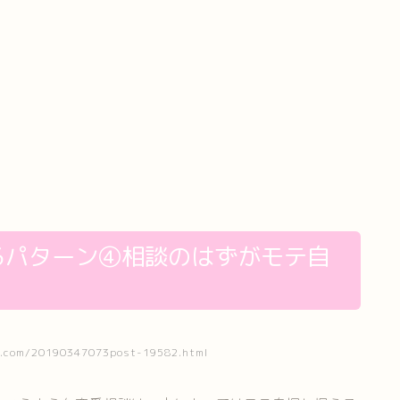
るパターン④相談のはずがモテ自
com/20190347073post-19582.html