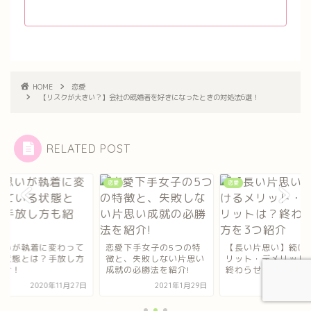
HOME
恋愛
【リスクが大きい？】会社の既婚者を好きになったときの対処法6選！
RELATED POST
恋愛
恋愛
愛下手女子の5つの特
【長い片思い】続けるメ
片思いが執着に変わ
と、失敗しない片思い
リット・デメリットは？
いる状態とは？手放
就の必勝法を紹介!
終わらせ方を3つ紹介
も紹介！
2021年1月29日
2020年12月1日
2020年11