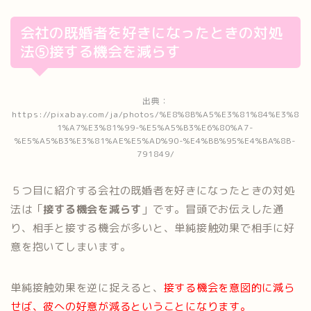
会社の既婚者を好きになったときの対処
法⑤接する機会を減らす
出典：
https://pixabay.com/ja/photos/%E8%8B%A5%E3%81%84%E3%8
1%A7%E3%81%99-%E5%A5%B3%E6%80%A7-
%E5%A5%B3%E3%81%AE%E5%AD%90-%E4%BB%95%E4%BA%8B-
791849/
５つ目に紹介する会社の既婚者を好きになったときの対処
法は「
接する機会を減らす
」です。冒頭でお伝えした通
り、相手と接する機会が多いと、単純接触効果で相手に好
意を抱いてしまいます。
単純接触効果を逆に捉えると、
接する機会を意図的に減ら
せば、彼への好意が減るということになります。