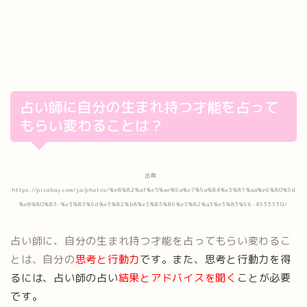
占い師に自分の生まれ持つ才能を占って
もらい変わることは？
出典：
https://pixabay.com/ja/photos/%e8%82%af%e5%ae%9a%e7%9a%84%e3%81%aa%e6%80%9d
%e8%80%83-%e3%83%9d%e3%82%b8%e3%83%86%e3%82%a3%e3%83%96-4933330/
占い師に、自分の生まれ持つ才能を占ってもらい変わるこ
とは、自分の
思考と行動力
です。また、思考と行動力を得
るには、占い師の占い
結果とアドバイスを聞く
ことが必要
です。