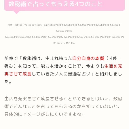
数秘術で占ってもらえる4つのこと
出典：https://pixabay.com/ja/photos/%e3%82%b5%e3%82%a4%e3%82%b3%e3%83%ad-
%e5%9b%9b-
%e3%81%95%e3%81%84%e3%81%93%e3%82%8d%e3%82%92%e8%bb%a2%e3%81%8c%e3%
81%99-949116/
前章で「数秘術は、生まれ持った
自分自身の本質
（才能・
強み）を知って、能力を活かすことで、
今よりも
生活を充
実させて成長
していきたい
人に最適な占い」と紹介しまし
た。
生活を充実させて成長させることができるとはいえ、数秘
術でどんなことを占ってもらえるのかを知っていないと、
具体的にイメージがしにくいですよね。