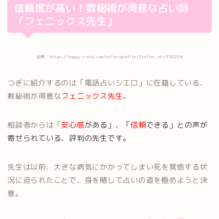
信頼度が高い！数秘術が得意な占い師
「フェニックス先生」
出典：https://happy-cielo.com/teller/profile/?teller_id=330204
つぎに紹介するのは「電話占いシエロ」に在籍している、
数秘術が得意な
フェニックス先生
。
相談者からは「
安心感
がある」、「
信頼
できる」との声が
寄せられている、評判の先生です。
先生は以前、大きな病気にかかってしまい死を覚悟する状
況に迫られたことで、身を賭して占いの道を極めようと決
意。