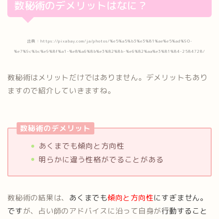
数秘術のデメリットはなに？
出典：https://pixabay.com/ja/photos/%e5%a5%b3%e3%81%ae%e5%ad%90-
%e7%9c%bc%e9%8f%a1-%e8%a6%8b%e3%82%8b-%e6%82%aa%e3%81%84-2584728/
数秘術はメリットだけではありません。デメリットもあり
ますので紹介していきますね。
数秘術のデメリット
あくまでも傾向と方向性
明らかに違う性格がでることがある
数秘術の結果は、
あくまでも
傾向と方向性
にすぎません
。
です
が、占い師のアドバイスに沿って自身が
行動すること