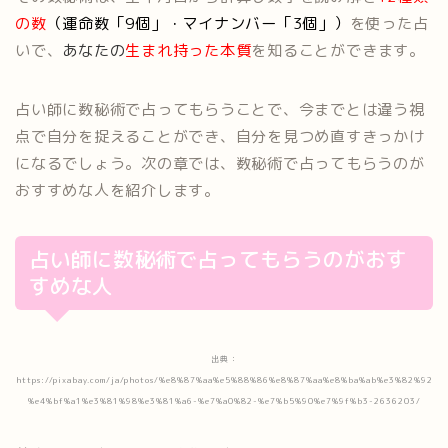
の数
（運命数「9個」・マイナンバー「3個」）
を使った占
いで、
あなたの
生まれ持った本質
を知ることができます。
占い師に数秘術で占ってもらうことで、今までとは違う視
点で自分を捉えることができ、自分を見つめ直すきっかけ
になるでしょう。次の章では、数秘術で占ってもらうのが
おすすめな人を紹介します。
占い師に数秘術で占ってもらうのがおす
すめな人
出典：
https://pixabay.com/ja/photos/%e8%87%aa%e5%88%86%e8%87%aa%e8%ba%ab%e3%82%92
%e4%bf%a1%e3%81%98%e3%81%a6-%e7%a0%82-%e7%b5%90%e7%9f%b3-2636203/