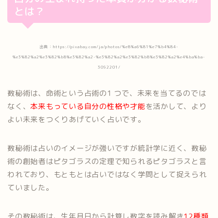
とは？
出典：https://pixabay.com/ja/photos/%e8%a6%81%e7%b4%84-
%e3%82%a2%e3%82%b8%e3%82%a2-%e3%82%a2%e3%82%b8%e3%82%a2%e4%ba%ba-
3092201/
数秘術は、命術という占術の1 つで、未来を当てるのでは
なく、
本来もっている自分の性格や才能
を活かして、より
よい未来をつくりあげていく占いです。
数秘術は占いのイメージが強いですが統計学に近く、数秘
術の創始者はピタゴラスの定理で知られるピタゴラスと言
われており、もともとは占いではなく学問として捉えられ
ていました。
その数秘術は、生年月日から計算し数字を読み解き
12種類