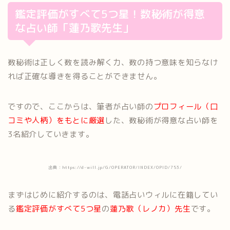
鑑定評価がすべて5つ星！数秘術が得意
な占い師「蓮乃歌先生」
数秘術は正しく数を読み解く力、数の持つ意味を知らなけ
れば正確な導きを得ることができません。
ですので、ここからは、筆者が占い師の
プロフィール（口
コミや人柄）をもとに厳選
した、数秘術が得意な占い師を
3名紹介していきます。
出典：https://d-will.jp/G/OPERATOR/INDEX/OPID/753/
まずはじめに紹介するのは、電話占いウィルに在籍してい
る
鑑定評価がすべて5つ星
の
蓮乃歌（レノカ）先生
です。