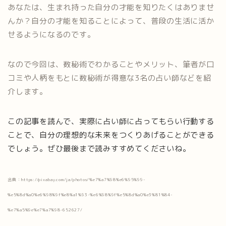
あなたは、生まれ持った自分の才能を知りたくはありませ
んか？自分の才能を知ることによって、普段の生活に活か
せるようになるのです。
なので今回は、数秘術でわかることやメリット、筆者が口
コミや人柄をもとに数秘術が得意な3名の占い師などを紹
介します。
この記事を読んで、実際に占い師に占ってもらい行動する
ことで、自分の理想的な未来をつくりあげることができる
でしょう。ぜひ最後まで読みすすめてくださいね。
出典：https://pixabay.com/ja/photos/%e7%a7%98%e6%95%99-
%e5%8d%a0%e6%98%9f%e8%a1%93-%e6%98%9f%e5%8d%a0%e3%81%84-
%e7%a5%9e%e7%a7%98-652627/