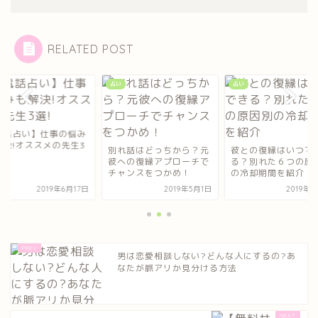
RELATED POST
占い
占い
【電話占い】仕事の
も解決!オススメの先
れ話はどっちから？元
彼との復縁はいつでき
選!
への復縁アプローチで
る？別れた６つの原因別
ャンスをつかめ！
の冷却期間を紹介
2019年5月1日
2019年5月4日
2019年6
男は恋愛相談しない?どんな人にするの?あ
なたが脈アリか見分ける方法