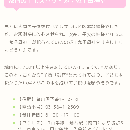
都内の子宝スポット⑧：鬼子母神堂
もとは人間の子供を食べてしまうほど凶暴な神様でした
が、お釈迦様に改心させられ、安産、子安の神様となった
「鬼子母神」が祀られているのが『鬼子母神堂（きしもじ
んどう）』です。
境内には700年以上生き続けているイチョウの木があり、
この木は古くから”子授け銀杏”と言われており、子どもを
授かりたい婦人がこの木を抱いて子授けを願うそうです。
【住所】台東区下谷1-12-16
【電話番号】03-3841-2569
【参拝時間】6：30～17：00
【アクセス】JR山手線・鶯谷駅（南口）より徒歩5
分、東京メトロ日比谷線・入谷駅より徒歩1分