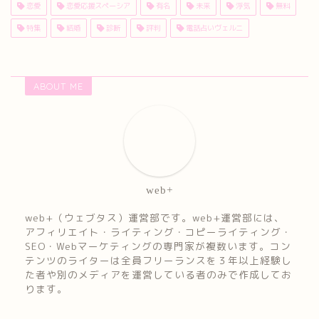
恋愛
恋愛応援スペーシア
有名
未来
浮気
無料
特集
結婚
診断
評判
電話占いヴェルニ
ABOUT ME
web+
web+（ウェブタス）運営部です。web+運営部には、
アフィリエイト・ライティング・コピーライティング・
SEO・Webマーケティングの専門家が複数います。コン
テンツのライターは全員フリーランスを３年以上経験し
た者や別のメディアを運営している者のみで作成してお
ります。