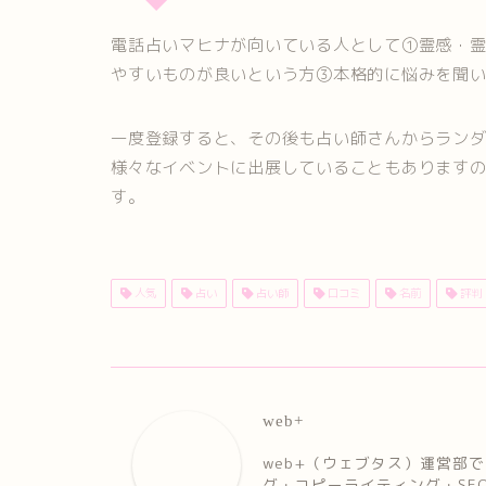
電話占いマヒナが向いている人として①霊感・
やすいものが良いという方③本格的に悩みを聞
一度登録すると、その後も占い師さんからラン
様々なイベントに出展していることもあります
す。
人気
占い
占い師
口コミ
名前
評判
web+
web+（ウェブタス）運営部
グ・コピーライティング・SE