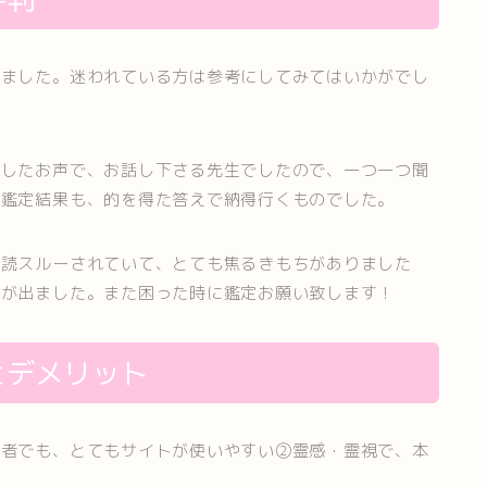
みました。迷われている方は参考にしてみてはいかがでし
りしたお声で、お話し下さる先生でしたので、一つ一つ聞
。鑑定結果も、的を得た答えで納得行くものでした。
既読スルーされていて、とても焦るきもちがありました
裕が出ました。また困った時に鑑定お願い致します！
とデメリット
心者でも、とてもサイトが使いやすい②霊感・霊視で、本