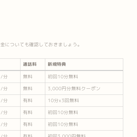
料金についても確認しておきましょう。
通話料
新規特典
金
通話料
新規特典
〜/分
無料
初回10分無料
〜/分
無料
3,000円分無料クーポン
〜/分
有料
10分x3回無料
〜/分
有料
初回10分無料
〜/分
有料
初回10分無料
～/分
有料
初回3,000円無料