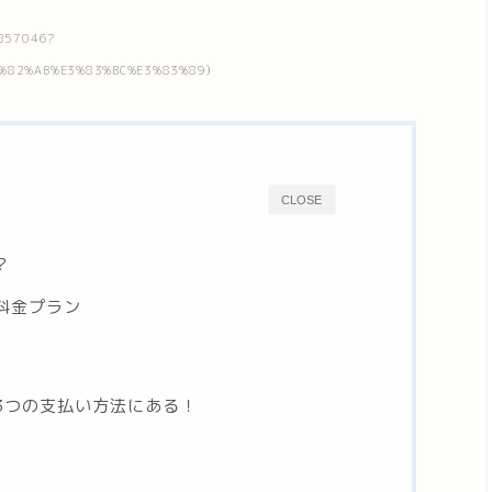
857046?
3%82%AB%E3%83%BC%E3%83%89）
CLOSE
？
料金プラン
3つの支払い方法にある！