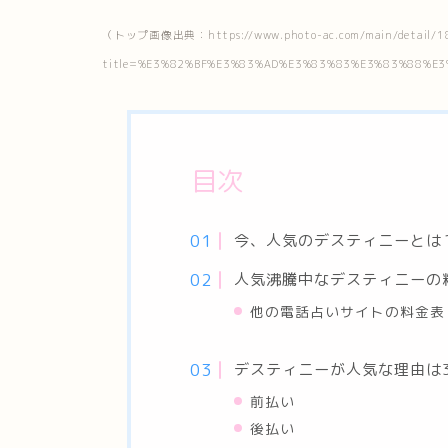
（トップ画像出典：https://www.photo-ac.com/main/detail/1
title=%E3%82%BF%E3%83%AD%E3%83%83%E3%83%88%E
目次
今、人気のデスティニーとは
人気沸騰中なデスティニーの
他の電話占いサイトの料金表
デスティニーが人気な理由は
前払い
後払い