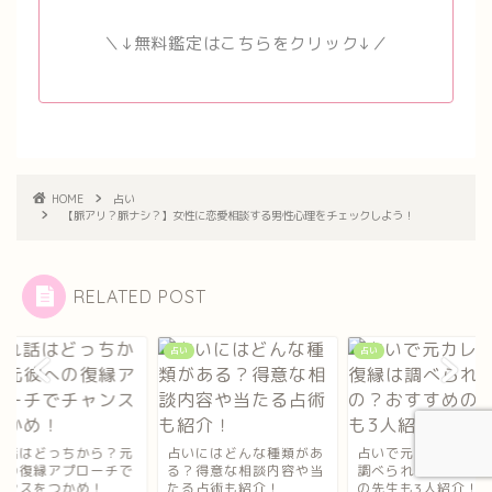
＼↓無料鑑定はこちらをクリック↓／
HOME
占い
【脈アリ？脈ナシ？】女性に恋愛相談する男性心理をチェックしよう！
RELATED POST
占い
占い
いにはどんな種類があ
占いで元カレとの復縁は
別れ話はどっちから
？得意な相談内容や当
調べられるの？おすすめ
彼への復縁アプロー
る占術も紹介！
の先生も3人紹介！
チャンスをつかめ！