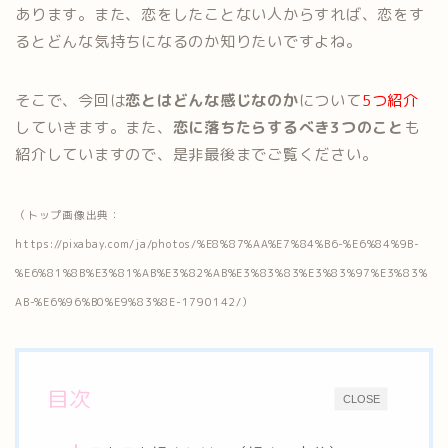
あります。また、恋をしたことない人からすれば、恋をす
るとどんな気持ちになるのか知りたいですよね。
そこで、今回は
恋とはどんな感じなのか
について
5つ紹介
していきます。また、
恋に落ちたらするべき3つのこと
も
紹介していますので、是非最後までご覧ください。
（トップ画像出典：
https://pixabay.com/ja/photos/%E8%87%AA%E7%84%B6-%E6%84%9B-
%E6%81%8B%E3%81%AB%E3%82%AB%E3%83%83%E3%83%97%E3%83%
AB-%E6%96%B0%E9%83%8E-1790142/）
目次
CLOSE