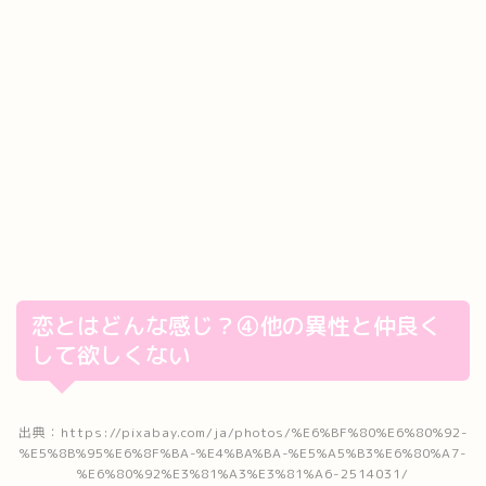
恋とはどんな感じ？④他の異性と仲良く
して欲しくない
出典：https://pixabay.com/ja/photos/%E6%BF%80%E6%80%92-
%E5%8B%95%E6%8F%BA-%E4%BA%BA-%E5%A5%B3%E6%80%A7-
%E6%80%92%E3%81%A3%E3%81%A6-2514031/