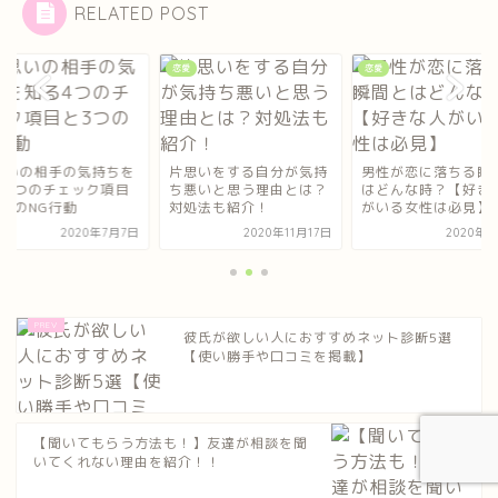
RELATED POST
恋愛
恋愛
思いをする自分が気持
男性が恋に落ちる瞬間と
片思いの相手の気持
悪いと思う理由とは？
はどんな時？【好きな人
知る4つのチェック
処法も紹介！
がいる女性は必見】
と3つのNG行動
2020年11月17日
2020年6月5日
2020年7
彼氏が欲しい人におすすめネット診断5選
【使い勝手や口コミを掲載】
【聞いてもらう方法も！】友達が相談を聞
いてくれない理由を紹介！！