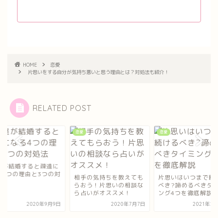
HOME
恋愛
片思いをする自分が気持ち悪いと思う理由とは？対処法も紹介！
RELATED POST
恋愛
恋愛
友達が結婚すると疎
なる4つの理由と3つ
手の気持ちを教えても
片思いはいつまで続ける
処法
おう！片思いの相談な
べき?諦めるべきタイミ
占いがオススメ！
ング4つを徹底解説
2020年7月7日
2021年2月16日
2020年9