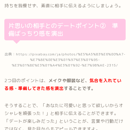
持ちを我慢せず、素直に相手に伝えるようにしましょう。
片思いの相手とのデートポイント② 準
備ばっちり感を演出
出典：https://pixabay.com/ja/photos/%E5%A5%B3%E6%80%A7-
%E7%BE%8E%E3%81%97%E3%81%95-
%E3%81%BE%E3%81%A4%E3%81%92-%E7%9B%AE-2315/
2つ目のポイントは、
メイクや服装など、
気
合を入れてい
る感・準備してきた感を演出
することです。
そうすることで、「あなたに可愛いと思って欲しいからオ
シャレを頑張った！」と相手に伝えることができます。
「デートが楽しみだった」ということが、言葉や行動だけ
ではなく、見た目からもアピールできますよ。