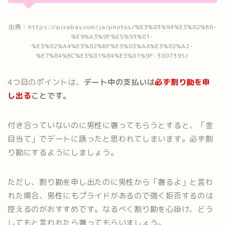
出典：https://pixabay.com/ja/photos/%E3%83%94%E3%82%B6-
%E9%A3%9F%E5%93%81-
%E3%82%A4%E3%82%BF%E3%83%AA%E3%82%A2-
%E7%84%BC%E3%81%84%E3%81%9F-3007395/
4つ目のポイントは、
デート中の支払いは
必ず割り勘を申
し出る
ことです。
付き合っていないのに男性に奢ってもらうとすると、「金
目当て」でデートに誘ったと思われてしまいます。必ず割
り勘にするようにしましょう。
ただし、割り勘を申し出たのに男性から「奢るよ」と言わ
れた場合、男性にもプライドがあるので強く拒否するのは
控えるのがおすすめです。なるべく割り勘を心掛け、どう
してもと言われたら奢ってもらいましょう。