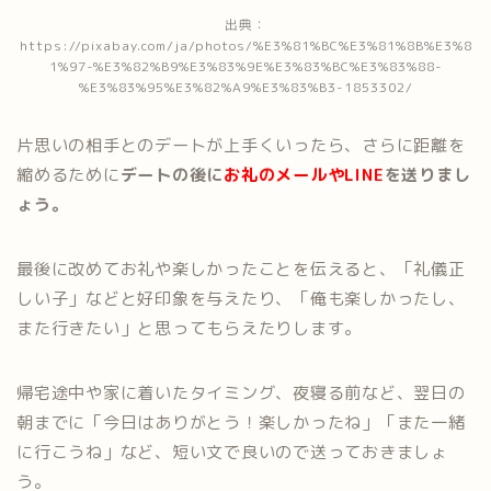
出典：
https://pixabay.com/ja/photos/%E3%81%BC%E3%81%8B%E3%8
1%97-%E3%82%B9%E3%83%9E%E3%83%BC%E3%83%88-
%E3%83%95%E3%82%A9%E3%83%B3-1853302/
片思いの相手とのデートが上手くいったら、さらに距離を
縮めるために
デートの後に
お礼のメールやLINE
を送りまし
ょう。
最後に改めてお礼や楽しかったことを伝えると、「礼儀正
しい子」などと好印象を与えたり、「俺も楽しかったし、
また行きたい」と思ってもらえたりします。
帰宅途中や家に着いたタイミング、夜寝る前など、翌日の
朝までに「今日はありがとう！楽しかったね」「また一緒
に行こうね」など、短い文で良いので送っておきましょ
う。