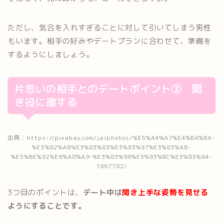
ただし、気合を入れすぎることに対して引いてしまう男性
もいます。相手の好みやデートプランに合わせて、準備を
するようにしましょう。
片思いの相手とのデートポイント③ 聞
き役に徹する
出典：https://pixabay.com/ja/photos/%E5%A4%A7%E4%BA%BA-
%E3%82%AB%E3%83%83%E3%83%97%E3%83%AB-
%E5%BE%92%E6%AD%A9-%E3%83%96%E3%83%BC%E3%83%84-
1867702/
3つ目のポイントは、
デート中は
聞き上手な姿勢を見せる
ようにすることです。