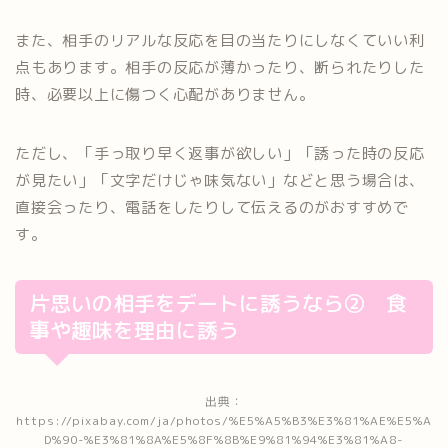
また、相手のリアルな反応を目の当たりにしなくていい利
点もあります。相手の反応が薄かったり、断られたりした
時、必要以上に傷つく心配がありません。
ただし、「手っ取り早く返事が欲しい」「誘った時の反応
が見たい」「文字だけじゃ味気ない」などと思う場合は、
直接会ったり、電話をしたりして伝えるのがおすすめで
す。
片思いの相手をデートに誘うなら② 食
事や趣味を理由に誘う
出典：
https://pixabay.com/ja/photos/%E5%A5%B3%E3%81%AE%E5%A
D%90-%E3%81%8A%E5%8F%8B%E9%81%94%E3%81%A8-