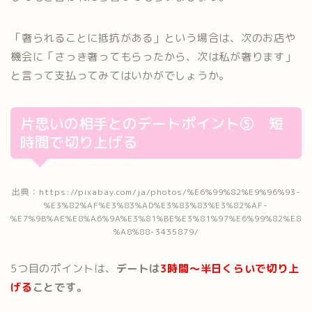
「奢られることに抵抗がある」という場合は、次のお店や
機会に「さっき奢ってもらったから、次は私が奢ります」
と言って支払ってみてはいかがでしょうか。
片思いの相手とのデートポイント⑤ 短
時間で切り上げる
出典：https://pixabay.com/ja/photos/%E6%99%82%E9%96%93-
%E3%82%AF%E3%83%AD%E3%83%83%E3%82%AF-
%E7%9B%AE%E8%A6%9A%E3%81%BE%E3%81%97%E6%99%82%E8
%A8%88-3435879/
5つ目のポイントは、
デートは
3時間～半日くらいで切り上
げる
ことです。