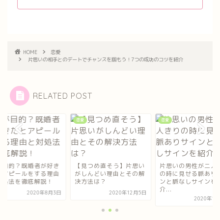
HOME
恋愛
片思いの相手とのデートでチャンスを掴もう！7つの成功のコツを紹介
RELATED POST
恋愛
恋愛
見つめ直そう】片思い
片思いの男性が二人きり
何が目的？既婚者が
しんどい理由とその解
の時に見せる脈ありサイ
だとアピールをする
方法は？
ンと脈なしサインを紹
と対処法を徹底解説
介...
2020年12月5日
2020年8
2020年12月5日