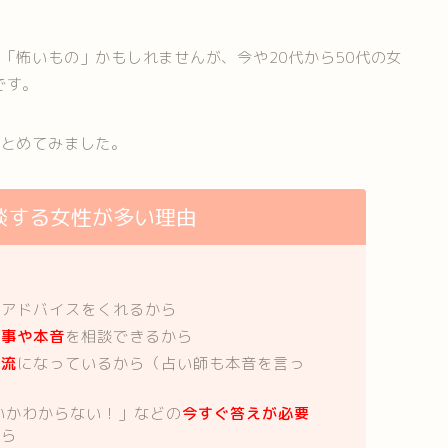
「怖いもの」かもしれませんが、今や20代から50代の女
です。
まとめてみました。
談する女性が多い理由
てアドバイスをくれるから
い事や本音
を相談できるから
主流
になっているから（占い師も本音を言っ
いかわからない！」などの
今すぐ答えが必要
から