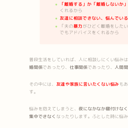
「離婚する」か「離婚しないか
くれるから
友達に相談できない、悩んでい
「夫の
暴力
がひどく離婚をした
でもアドバイスをくれるから
普段生活をしていれば、人に相談しにくい悩み
婚関係
であったり、
仕事関係
であったり、
人間
その中には、
友達や家族に言いたくない悩み
も
す。
悩みを抱えてしまうと、
夜になかなか寝付けな
集中できなく
なったりします。ふとした時に悩