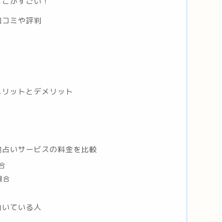
ここがすごい！
口コミや評判
のメリットとデメリット
と他占いサービスの料金を比較
合
場合
向いている人