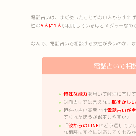
電話占いは、まだ使ったことがない人からすれば
性の
5人に1人
が利用しているほどメジャーなの
なんで、電話占いで相談する女性が多いのか、
電話占いで相
特殊な能力
を用いて解決に向け
対面占いでは言えない
恥ずかし
現在の占い業界では
電話占いが
てくれたほうが鑑定しやすい）
「
彼からのLINE
にどう返してい
な相談にすぐに対応してくれる