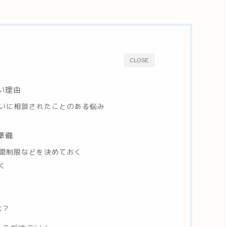
CLOSE
い理由
いに相談されたことのある悩み
準備
間制限などを決めておく
く
は？