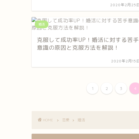
2020年2月25
婚活
克服して成功率UP！婚活に対する苦手
意識の原因と克服方法を解説！
2020年2月15
1
2
3
4
HOME
恋愛
婚活