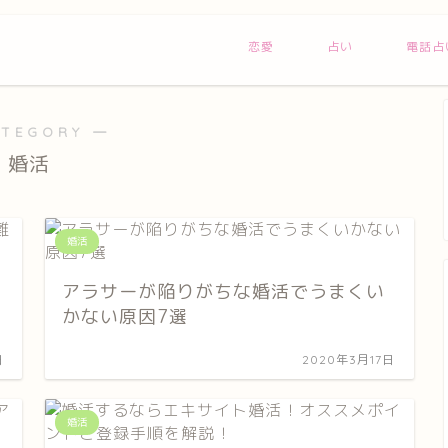
恋愛
占い
電話占
ATEGORY ―
婚活
婚活
アラサーが陥りがちな婚活でうまくい
かない原因7選
日
2020年3月17日
婚活